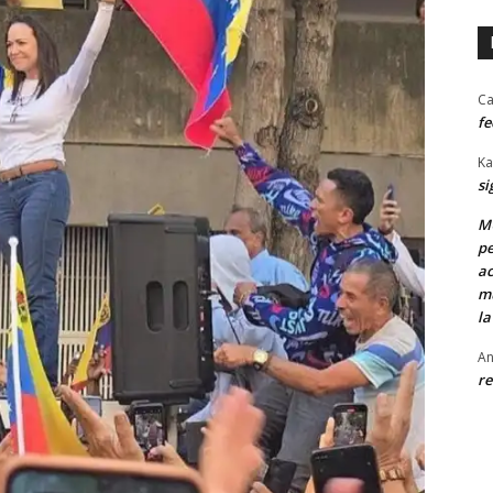
Ca
fe
Ka
si
MU
pe
ac
mu
la
An
re