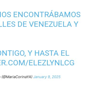
Y NOS ENCONTRÁBAMOS
LLES DE VENEZUELA Y
ONTIGO, Y HASTA EL
ER.COM/ELEZLYNLCG
o (@MariaCorinaYA)
January 9, 2025