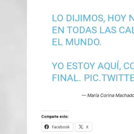
LO DIJIMOS, HO
EN TODAS LAS CA
EL MUNDO.
YO ESTOY AQUÍ, C
FINAL.
PIC.TWITT
— María Corina Machad
Comparte esto:
Facebook
X