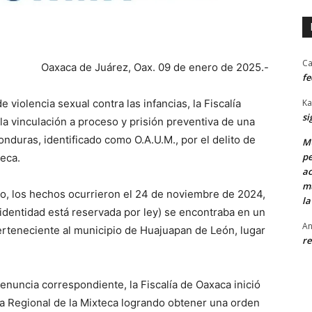
Ca
Oaxaca de Juárez, Oax. 09 de enero de 2025.-
fe
e violencia sexual contra las infancias, la Fiscalía
Ka
si
a vinculación a proceso y prisión preventiva de una
nduras, identificado como O.A.U.M., por el delito de
MU
pe
teca.
ac
mu
o, los hechos ocurrieron el 24 de noviembre de 2024,
la
identidad está reservada por ley) se encontraba en un
An
erteneciente al municipio de Huajuapan de León, lugar
re
denuncia correspondiente, la Fiscalía de Oaxaca inició
lía Regional de la Mixteca logrando obtener una orden