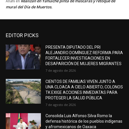
Realizan en Yahuiche pinta de máscaras y retoque de
Anahí
en
mural del Día de Muertos.
EDITOR PICKS
PRESENTA DIPUTADO DEL PRI
ALEJANDRO DOMÍNGUEZ REFORMA PARA
FORTALECER INVESTIGACIONES EN
DESAPARICIÓN DE MUJERES MIGRANTES
7 de agosto de 2026
CIENTOS DE FAMILIAS VIVEN JUNTO A
UNA CLOACA A CIELO ABIERTO; COLONOS
TK EXIGE ACCIONES INMEDIATAS PARA
PROTEGER LA SALUD PÚBLICA
7 de agosto de 2026
Consolida Luis Alfonso Silva Romo la
defensa histórica de los pueblos indígenas
y afromexicanos de Oaxaca