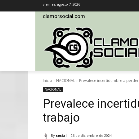
viernes, agosto 7, 2026
clamorsocial.com
Inicio
NACIONAL
Prevalece incertidumbre a perder 
NACIONAL
Prevalece incertid
trabajo
By
social
26 de diciembre de 2024