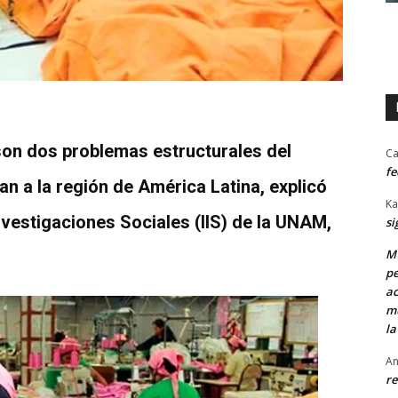
son dos problemas estructurales del
Ca
fe
an a la región de América Latina, explicó
Ka
Investigaciones Sociales (IIS) de la UNAM,
si
MU
pe
ac
mu
la
An
re