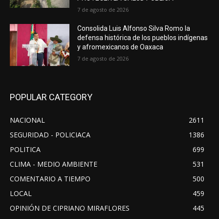
7 de agosto de 2026
Consolida Luis Alfonso Silva Romo la
defensa histórica de los pueblos indígenas
y afromexicanos de Oaxaca
7 de agosto de 2026
POPULAR CATEGORY
NACIONAL
2611
SEGURIDAD - POLICIACA
1386
POLITICA
699
CLIMA - MEDIO AMBIENTE
531
COMENTARIO A TIEMPO
500
LOCAL
459
OPINIÓN DE CIPRIANO MIRAFLORES
445