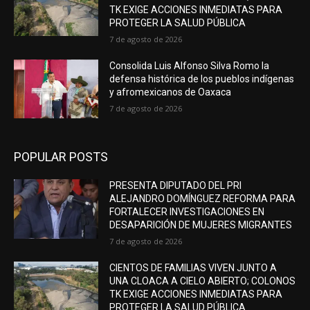
TK EXIGE ACCIONES INMEDIATAS PARA
PROTEGER LA SALUD PÚBLICA
7 de agosto de 2026
Consolida Luis Alfonso Silva Romo la
defensa histórica de los pueblos indígenas
y afromexicanos de Oaxaca
7 de agosto de 2026
POPULAR POSTS
PRESENTA DIPUTADO DEL PRI
ALEJANDRO DOMÍNGUEZ REFORMA PARA
FORTALECER INVESTIGACIONES EN
DESAPARICIÓN DE MUJERES MIGRANTES
7 de agosto de 2026
CIENTOS DE FAMILIAS VIVEN JUNTO A
UNA CLOACA A CIELO ABIERTO; COLONOS
TK EXIGE ACCIONES INMEDIATAS PARA
PROTEGER LA SALUD PÚBLICA