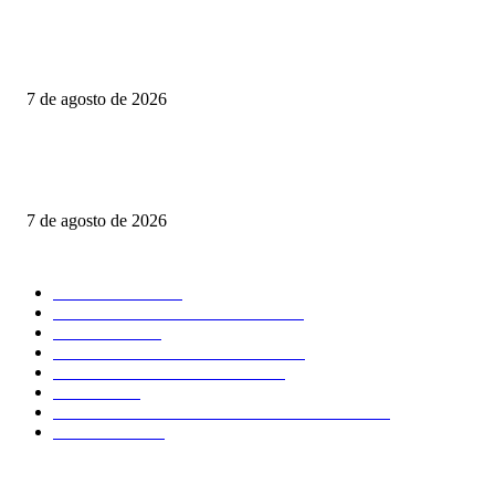
CIENTOS DE FAMILIAS VIVEN JUNTO A UNA CLOACA A CIELO
ABIERTO; COLONOS TK EXIGE ACCIONES INMEDIATAS PARA
PROTEGER LA SALUD PÚBLICA
7 de agosto de 2026
Consolida Luis Alfonso Silva Romo la defensa histórica de los pueblos
indígenas y afromexicanos de Oaxaca
7 de agosto de 2026
POPULAR CATEGORY
NACIONAL
2611
SEGURIDAD - POLICIACA
1386
POLITICA
699
CLIMA - MEDIO AMBIENTE
531
COMENTARIO A TIEMPO
500
LOCAL
459
OPINIÓN DE CIPRIANO MIRAFLORES
445
CULTURA
266