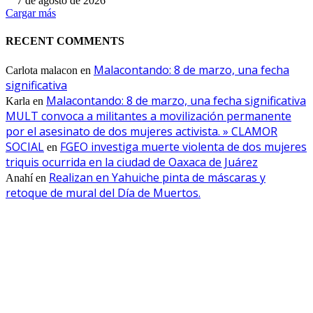
7 de agosto de 2026
Cargar más
RECENT COMMENTS
Malacontando: 8 de marzo, una fecha
Carlota malacon
en
significativa
Malacontando: 8 de marzo, una fecha significativa
Karla
en
MULT convoca a militantes a movilización permanente
por el asesinato de dos mujeres activista. » CLAMOR
SOCIAL
FGEO investiga muerte violenta de dos mujeres
en
triquis ocurrida en la ciudad de Oaxaca de Juárez
Realizan en Yahuiche pinta de máscaras y
Anahí
en
retoque de mural del Día de Muertos.
EDITOR PICKS
PRESENTA DIPUTADO DEL PRI ALEJANDRO DOMÍNGUEZ REFO
PARA FORTALECER INVESTIGACIONES EN DESAPARICIÓN DE
MUJERES MIGRANTES