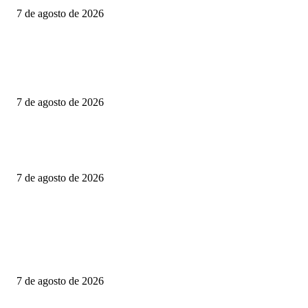
7 de agosto de 2026
CIENTOS DE FAMILIAS VIVEN JUNTO A UNA CLOACA A CIELO
ABIERTO; COLONOS TK EXIGE ACCIONES INMEDIATAS PARA
PROTEGER LA SALUD PÚBLICA
7 de agosto de 2026
Consolida Luis Alfonso Silva Romo la defensa histórica de los pueblos
indígenas y afromexicanos de Oaxaca
7 de agosto de 2026
POPULAR POSTS
PRESENTA DIPUTADO DEL PRI ALEJANDRO DOMÍNGUEZ REFO
PARA FORTALECER INVESTIGACIONES EN DESAPARICIÓN DE
MUJERES MIGRANTES
7 de agosto de 2026