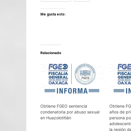
Me gusta esto:
Relacionado
Obtiene FGEO sentencia
Obtiene FG
condenatoria por abuso sexual
años de pri
en Huazolotitlán
persona por
adolescente
la región d