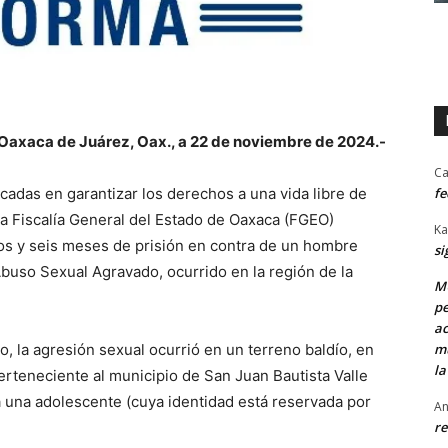
Oaxaca de Juárez, Oax., a 22 de noviembre de 2024.-
Ca
fe
adas en garantizar los derechos a una vida libre de
 la Fiscalía General del Estado de Oaxaca (FGEO)
Ka
os y seis meses de prisión en contra de un hombre
si
 Abuso Sexual Agravado, ocurrido en la región de la
MU
pe
ac
mu
, la agresión sexual ocurrió en un terreno baldío, en
la
erteneciente al municipio de San Juan Bautista Valle
a una adolescente (cuya identidad está reservada por
An
re