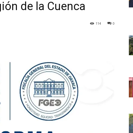
gión de la Cuenca
114
0