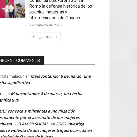
Consolida Luis Alfonso Silva
Romo la defensa histórica de los
pueblos indígenas y
afromexicanos de Oaxaca
7 de agosto de 2026
Cargar más
RECENT COMMENTS
Malacontando: 8 de marzo, una
rlota malacon
en
cha significativa
Malacontando: 8 de marzo, una fecha
rla
en
gnificativa
LT convoca a militantes a movilización
rmanente por el asesinato de dos mujeres
tivista. » CLAMOR SOCIAL
FGEO investiga
en
erte violenta de dos mujeres triquis ocurrida en
 ciudad de Oaxaca de Juárez