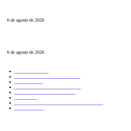
DE NUEVA YORK AL CAPITOLIO Y HARVARD: MARIO ZAMORA 
A SINALOA EN LA AGENDA INTERNACIONAL
6 de agosto de 2026
FGR obtiene orden de aprehensión contra el exgobernador Ángel Aguirre p
caso Ayotzinapa
6 de agosto de 2026
POPULAR CATEGORY
NACIONAL
2603
SEGURIDAD - POLICIACA
1384
POLITICA
693
CLIMA - MEDIO AMBIENTE
530
COMENTARIO A TIEMPO
499
LOCAL
458
OPINIÓN DE CIPRIANO MIRAFLORES
444
CULTURA
266