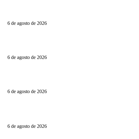
Explosión de pipa de gas en la colonia las Granjas, en Morelos
6 de agosto de 2026
DE NUEVA YORK AL CAPITOLIO Y HARVARD: MARIO ZAMORA 
A SINALOA EN LA AGENDA INTERNACIONAL
6 de agosto de 2026
FGR obtiene orden de aprehensión contra el exgobernador Ángel Aguirre p
caso Ayotzinapa
6 de agosto de 2026
POPULAR POSTS
Explosión de pipa de gas en la colonia las Granjas, en Morelos
6 de agosto de 2026