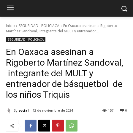
Inicio
SEGURIDAD - POLICIACA
En Oaxaca asesinan a Rigoberto
Martínez Sandoval, integrante del MULT y entrenador...
SEGURIDAD - POLICIACA
En Oaxaca asesinan a
Rigoberto Martínez Sandoval,
integrante del MULT y
entrenador de básquetbol de
los niños Triquis
By
social
12 de noviembre de 2024
157
0