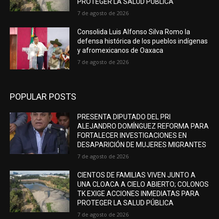
PROTEGER LA SALUD PÚBLICA
7 de agosto de 2026
Consolida Luis Alfonso Silva Romo la
defensa histórica de los pueblos indígenas
y afromexicanos de Oaxaca
7 de agosto de 2026
POPULAR POSTS
PRESENTA DIPUTADO DEL PRI
ALEJANDRO DOMÍNGUEZ REFORMA PARA
FORTALECER INVESTIGACIONES EN
DESAPARICIÓN DE MUJERES MIGRANTES
7 de agosto de 2026
CIENTOS DE FAMILIAS VIVEN JUNTO A
UNA CLOACA A CIELO ABIERTO; COLONOS
TK EXIGE ACCIONES INMEDIATAS PARA
PROTEGER LA SALUD PÚBLICA
7 de agosto de 2026