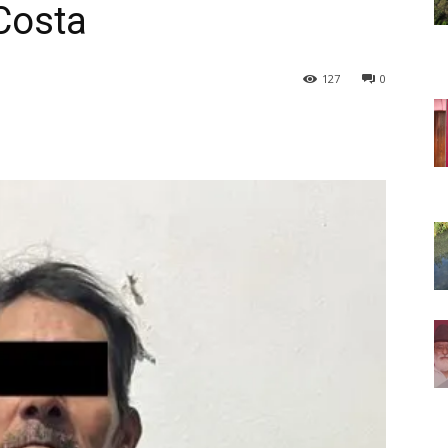
 Costa
127
0