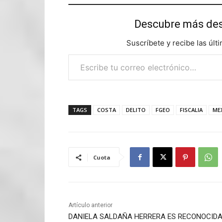
Descubre más d
Suscríbete y recibe las últ
Escribe tu correo electrónico…
TAGS
COSTA
DELITO
FGEO
FISCALIA
ME
Cuota
Artículo anterior
DANIELA SALDAÑA HERRERA ES RECONOCID