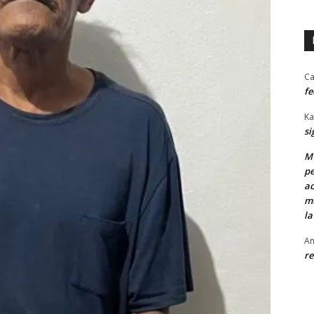
Ca
fe
Ka
si
MU
pe
ac
mu
la
An
re