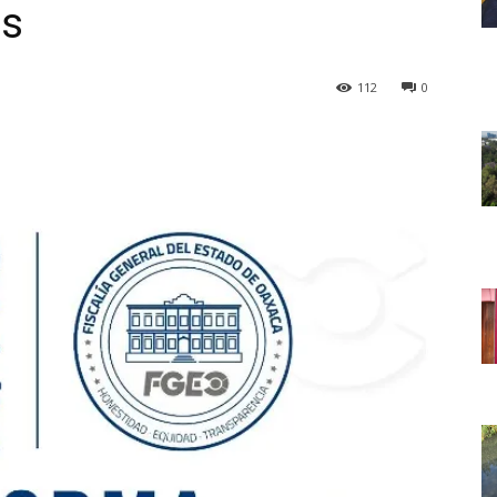
es
112
0