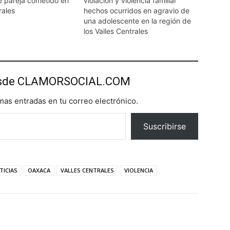
de pareja cometido en
violación y violencia familiar
rales
hechos ocurridos en agravio de
una adolescente en la región de
los Valles Centrales
esde CLAMORSOCIAL.COM
imas entradas en tu correo electrónico.
Suscribirse
TICIAS
OAXACA
VALLES CENTRALES
VIOLENCIA