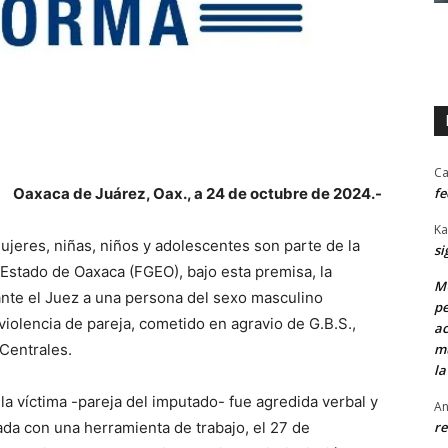
Ca
fe
Oaxaca de Juárez, Oax., a 24 de octubre de 2024.-
Ka
ujeres, niñas, niños y adolescentes son parte de la
si
l Estado de Oaxaca (FGEO), bajo esta premisa, la
MU
 ante el Juez a una persona del sexo masculino
pe
 violencia de pareja, cometido en agravio de G.B.S.,
ac
mu
 Centrales.
la
la víctima -pareja del imputado- fue agredida verbal y
An
re
a con una herramienta de trabajo, el 27 de