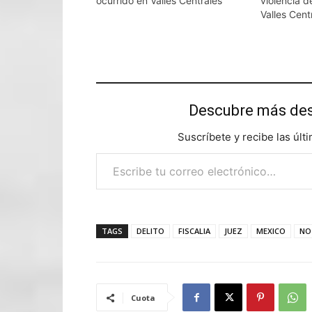
ocurrido en Valles Centrales
violencia 
Valles Cent
Descubre más d
Suscríbete y recibe las últ
Escribe tu correo electrónico…
TAGS
DELITO
FISCALIA
JUEZ
MEXICO
NO
Cuota