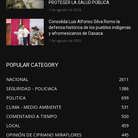
PROTEGER LA SALUD PÚBLICA
7 de agosto de 2026
Consolida Luis Alfonso Silva Romo la
defensa histórica de los pueblos indígenas
y afromexicanos de Oaxaca
7 de agosto de 2026
POPULAR CATEGORY
NACIONAL
2611
SEGURIDAD - POLICIACA
1386
POLITICA
699
CLIMA - MEDIO AMBIENTE
531
COMENTARIO A TIEMPO
500
LOCAL
459
OPINIÓN DE CIPRIANO MIRAFLORES
445