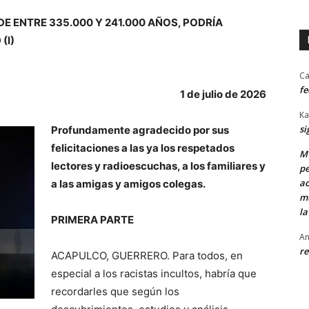
E ENTRE 335.000 Y 241.000 AÑOS, PODRÍA
(I)
Ca
fe
1 de julio de 2026
Ka
si
Profundamente agradecido por sus
felicitaciones a las ya los respetados
MU
lectores y radioescuchas, a los familiares y
pe
ac
a las amigas y amigos colegas.
mu
la
PRIMERA PARTE
An
re
ACAPULCO, GUERRERO. Para todos, en
especial a los racistas incultos, habría que
recordarles que según los