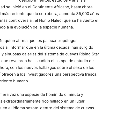
descubrimientos, estudios y análisis
d se inició en el Continente Africano, hasta ahora
l más reciente que lo corrobora, aumenta 35,000 años
 más controversial, el Homo Naledi que se ha vuelto el
do a la evolución de la especie humana.
NN, quien afirma que los paleoantropólogos
s al informar que en la última década, han surgido
 y sinuosas galerías del sistema de cuevas Rising Star
lo que revelaron ha sacudido el campo de estudio de
ora, con los nuevos hallazgos sobre el sexo de los
í ofrecen a los investigadores una perspectiva fresca,
pariente humano.
rimera vez una especie de homínido diminuta y
es extraordinariamente rico hallado en un lugar
s en el idioma sesoto-dentro del sistema de cuevas.