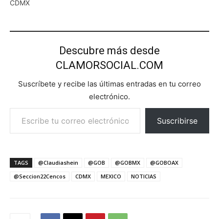
CDMX
Descubre más desde
CLAMORSOCIAL.COM
Suscríbete y recibe las últimas entradas en tu correo
electrónico.
Escribe tu correo electrónico…
Suscribirse
TAGS
@Claudiashein
@GOB
@GOBMX
@GOBOAX
@Seccion22Cencos
CDMX
MEXICO
NOTICIAS