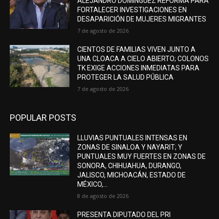
ALEJANDRO DOMÍNGUEZ REFORMA PARA
FORTALECER INVESTIGACIONES EN
DESAPARICIÓN DE MUJERES MIGRANTES
7 de agosto de 2026
CIENTOS DE FAMILIAS VIVEN JUNTO A
UNA CLOACA A CIELO ABIERTO; COLONOS
TK EXIGE ACCIONES INMEDIATAS PARA
PROTEGER LA SALUD PÚBLICA
7 de agosto de 2026
POPULAR POSTS
LLUVIAS PUNTUALES INTENSAS EN
ZONAS DE SINALOA Y NAYARIT; Y
PUNTUALES MUY FUERTES EN ZONAS DE
SONORA, CHIHUAHUA, DURANGO,
JALISCO, MICHOACÁN, ESTADO DE
MÉXICO,...
8 de agosto de 2026
PRESENTA DIPUTADO DEL PRI