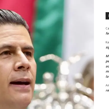
Ca
fe
Ka
si
MU
pe
ac
mu
la
An
re