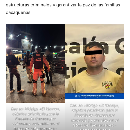
estructuras criminales y garantizar la paz de las familias
oaxaqueñas.
Cae en Hidalgo «El Kenny»,
Cae en Hidalgo «El Kenny»,
objetivo prioritario para la
objetivo prioritario para la
Fiscalía de Oaxaca por
Fiscalía de Oaxaca por
violencia y extorsión en el
violencia y extorsión en el
Istmo de Tehuantepec.-
Istmo de Tehuantepec.-
clamorsocial.com