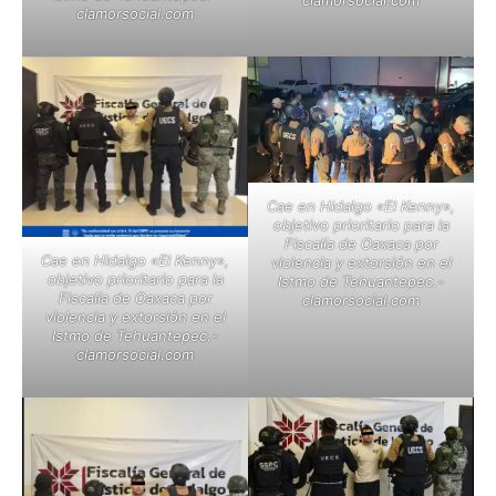
clamorsocial.com
Cae en Hidalgo «El Kenny»,
objetivo prioritario para la
Fiscalía de Oaxaca por
Cae en Hidalgo «El Kenny»,
violencia y extorsión en el
objetivo prioritario para la
Istmo de Tehuantepec.-
Fiscalía de Oaxaca por
clamorsocial.com
violencia y extorsión en el
Istmo de Tehuantepec.-
clamorsocial.com