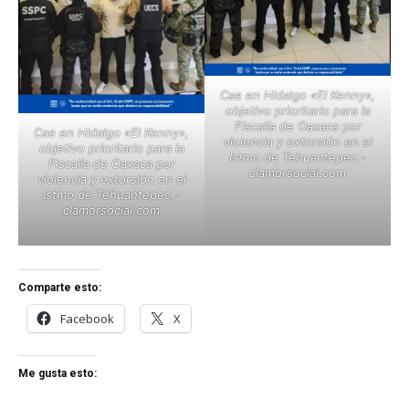
Cae en Hidalgo «El Kenny»,
objetivo prioritario para la
Fiscalía de Oaxaca por
Cae en Hidalgo «El Kenny»,
violencia y extorsión en el
objetivo prioritario para la
Istmo de Tehuantepec.-
Fiscalía de Oaxaca por
clamorsocial.com
violencia y extorsión en el
Istmo de Tehuantepec.-
clamorsocial.com
Comparte esto:
Facebook
X
Me gusta esto: