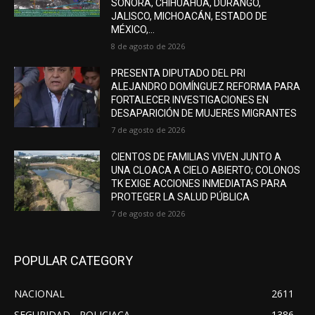
SONORA, CHIHUAHUA, DURANGO,
JALISCO, MICHOACÁN, ESTADO DE
MÉXICO,...
8 de agosto de 2026
PRESENTA DIPUTADO DEL PRI
ALEJANDRO DOMÍNGUEZ REFORMA PARA
FORTALECER INVESTIGACIONES EN
DESAPARICIÓN DE MUJERES MIGRANTES
7 de agosto de 2026
CIENTOS DE FAMILIAS VIVEN JUNTO A
UNA CLOACA A CIELO ABIERTO; COLONOS
TK EXIGE ACCIONES INMEDIATAS PARA
PROTEGER LA SALUD PÚBLICA
7 de agosto de 2026
POPULAR CATEGORY
NACIONAL
2611
SEGURIDAD - POLICIACA
1386