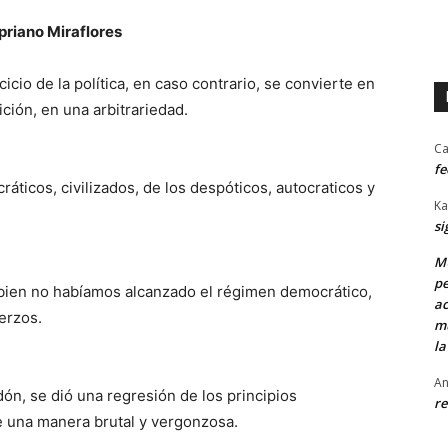
priano Miraflores
icio de la política, en caso contrario, se convierte en
ción, en una arbitrariedad.
Ca
fe
áticos, civilizados, de los despóticos, autocraticos y
Ka
si
MU
pe
 si bien no habíamos alcanzado el régimen democrático,
ac
erzos.
mu
la
An
dón, se dió una regresión de los principios
re
e una manera brutal y vergonzosa.