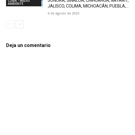
SONORA, SINALOA, CHIHUAHUA, NAYARIT,
CLIMA - MEDIO
AMBIENTE
JALISCO, COLIMA, MICHOACÁN, PUEBLA,...
6 de agosto de 2026
Deja un comentario