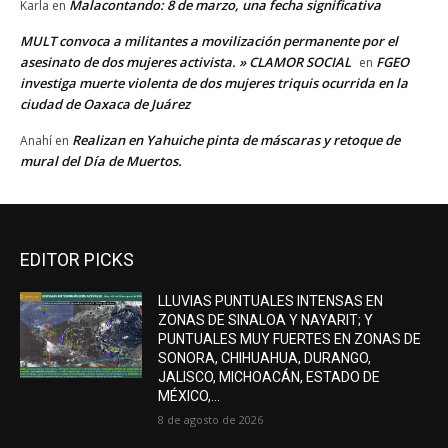
Malacontando: 8 de marzo, una fecha significativa
Karla
en
MULT convoca a militantes a movilización permanente por el
asesinato de dos mujeres activista. » CLAMOR SOCIAL
FGEO
en
investiga muerte violenta de dos mujeres triquis ocurrida en la
ciudad de Oaxaca de Juárez
Realizan en Yahuiche pinta de máscaras y retoque de
Anahí
en
mural del Día de Muertos.
EDITOR PICKS
LLUVIAS PUNTUALES INTENSAS EN
ZONAS DE SINALOA Y NAYARIT; Y
PUNTUALES MUY FUERTES EN ZONAS DE
SONORA, CHIHUAHUA, DURANGO,
JALISCO, MICHOACÁN, ESTADO DE
MÉXICO,...
8 de agosto de 2026