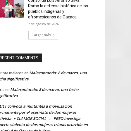
Consolida Luis Alfonso Silva
Romo la defensa histórica de los
pueblos indígenas y
afromexicanos de Oaxaca
7 de agosto de 2026
Cargar más
RECENT COMMENTS
Malacontando: 8 de marzo, una
rlota malacon
en
cha significativa
Malacontando: 8 de marzo, una fecha
rla
en
gnificativa
LT convoca a militantes a movilización
rmanente por el asesinato de dos mujeres
tivista. » CLAMOR SOCIAL
FGEO investiga
en
erte violenta de dos mujeres triquis ocurrida en
 ciudad de Oaxaca de Juárez