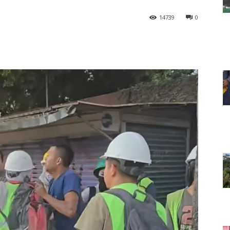
14739
0