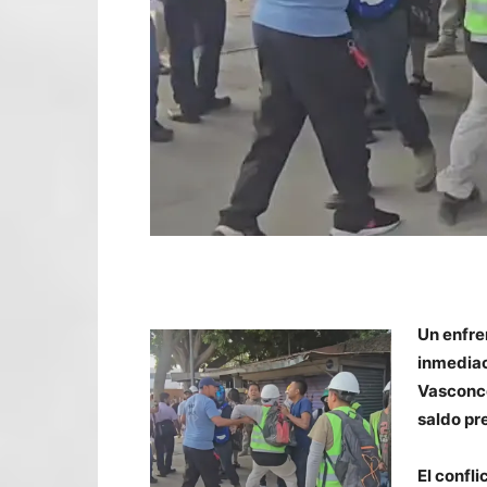
Un enfre
inmediac
Vasconce
saldo pr
El confl