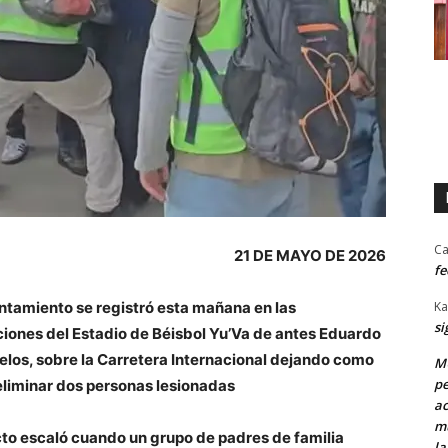
Ca
21 DE MAYO DE 2026
fe
Ka
ntamiento se registró esta mañana en las
si
iones del Estadio de Béisbol Yu’Va de antes Eduardo
los, sobre la Carretera Internacional dejando como
MU
pe
eliminar dos personas lesionadas
ac
mu
icto escaló cuando un grupo de padres de familia
la