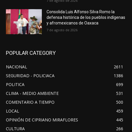
7 de agosto de 2026
Consolida Luis Alfonso Silva Romo la
defensa histórica de los pueblos indígenas
y afromexicanos de Oaxaca
7 de agosto de 2026
POPULAR CATEGORY
NACIONAL
2611
SEGURIDAD - POLICIACA
1386
POLITICA
699
CLIMA - MEDIO AMBIENTE
531
COMENTARIO A TIEMPO
500
LOCAL
459
OPINIÓN DE CIPRIANO MIRAFLORES
445
CULTURA
266