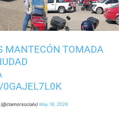
ES MANTECÓN TOMADA
CIUDAD
A
/0GAJEL7L0K
@clamorsocialx)
May 18, 2026