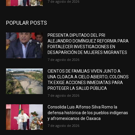
7 de agosto de 2026
POPULAR POSTS
PRESENTA DIPUTADO DEL PRI
ALEJANDRO DOMÍNGUEZ REFORMA PARA
FORTALECER INVESTIGACIONES EN
DESAPARICIÓN DE MUJERES MIGRANTES
7 de agosto de 2026
CIENTOS DE FAMILIAS VIVEN JUNTO A
UNA CLOACA A CIELO ABIERTO; COLONOS
TK EXIGE ACCIONES INMEDIATAS PARA
PROTEGER LA SALUD PÚBLICA
7 de agosto de 2026
Consolida Luis Alfonso Silva Romo la
defensa histórica de los pueblos indígenas
y afromexicanos de Oaxaca
7 de agosto de 2026