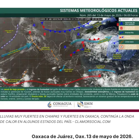
LLUVIAS MUY FUERTES EN CHIAPAS Y FUERTES EN OAXACA, CONTINÚA LA ONDA
DE CALOR EN ALGUNOS ESTADOS DEL PAÍS.- CLAMORSOCIAL.COM
Oaxaca de Juárez, Oax. 13 de mayo de 2026.