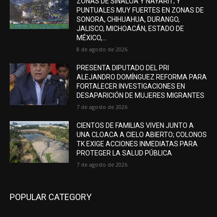
ZONAS DE SINALOA Y NAYARIT; Y
PUNTUALES MUY FUERTES EN ZONAS DE
SONORA, CHIHUAHUA, DURANGO,
JALISCO, MICHOACÁN, ESTADO DE
MÉXICO,...
8 de agosto de 2026
PRESENTA DIPUTADO DEL PRI
ALEJANDRO DOMÍNGUEZ REFORMA PARA
FORTALECER INVESTIGACIONES EN
DESAPARICIÓN DE MUJERES MIGRANTES
7 de agosto de 2026
CIENTOS DE FAMILIAS VIVEN JUNTO A
UNA CLOACA A CIELO ABIERTO; COLONOS
TK EXIGE ACCIONES INMEDIATAS PARA
PROTEGER LA SALUD PÚBLICA
7 de agosto de 2026
POPULAR CATEGORY