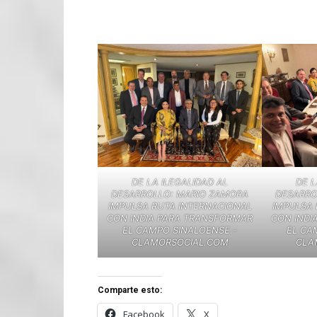
DE LA ILEGALIDAD AL
DE L
DESARROLLO: MARIO ZAMORA
DESARRO
IMPULSA RUTA INTERNACIONAL
IMPULSA 
CON INDIA PARA TRANSFORMAR
CON INDI
EL CAMPO SINALOENSE.-
EL CA
CLAMORSOCIAL.COM
CLA
Comparte esto:
Facebook
X