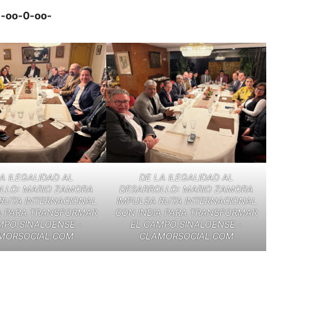
-oo-0-oo-
A ILEGALIDAD AL
DE LA ILEGALIDAD AL
LLO: MARIO ZAMORA
DESARROLLO: MARIO ZAMORA
RUTA INTERNACIONAL
IMPULSA RUTA INTERNACIONAL
A PARA TRANSFORMAR
CON INDIA PARA TRANSFORMAR
MPO SINALOENSE.-
EL CAMPO SINALOENSE.-
MORSOCIAL.COM
CLAMORSOCIAL.COM