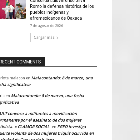
Consolida Luis Alfonso Silva
Romo la defensa histórica de los
pueblos indígenas y
afromexicanos de Oaxaca
7 de agosto de 2026
Cargar más
RECENT COMMENTS
Malacontando: 8 de marzo, una
rlota malacon
en
cha significativa
Malacontando: 8 de marzo, una fecha
rla
en
gnificativa
LT convoca a militantes a movilización
rmanente por el asesinato de dos mujeres
tivista. » CLAMOR SOCIAL
FGEO investiga
en
erte violenta de dos mujeres triquis ocurrida en
 ciudad de Oaxaca de Juárez