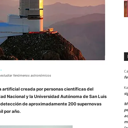
Ca
ara estudiar fenómenos astronómicos
fe
Ka
artificial creada por personas científicas del
si
idad Nacional y la Universidad Autónoma de San Luis
la detección de aproximadamente 200 supernovas
MU
pe
l por año.
ac
mu
la