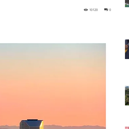
10120
0