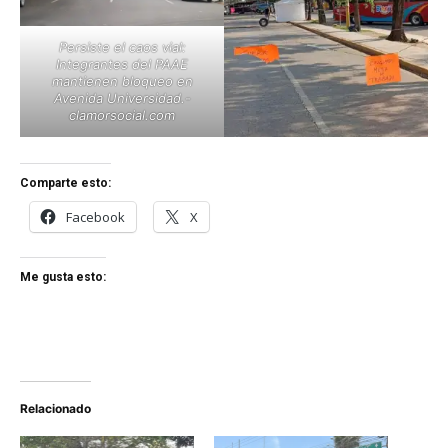
Persiste el caos vial:
Integrantes del PAAE
mantienen bloqueo en
Avenida Universidad.-
clamorsocial.com
Comparte esto:
Facebook
X
Me gusta esto:
Relacionado