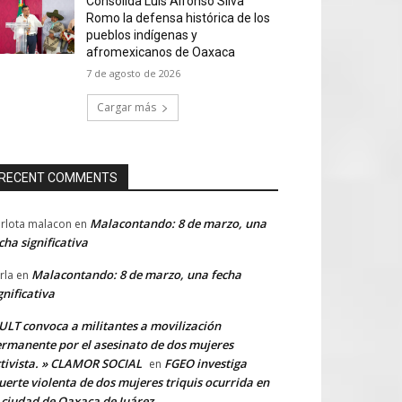
Consolida Luis Alfonso Silva
Romo la defensa histórica de los
pueblos indígenas y
afromexicanos de Oaxaca
7 de agosto de 2026
Cargar más
RECENT COMMENTS
Malacontando: 8 de marzo, una
rlota malacon
en
cha significativa
Malacontando: 8 de marzo, una fecha
rla
en
gnificativa
LT convoca a militantes a movilización
rmanente por el asesinato de dos mujeres
tivista. » CLAMOR SOCIAL
FGEO investiga
en
erte violenta de dos mujeres triquis ocurrida en
 ciudad de Oaxaca de Juárez