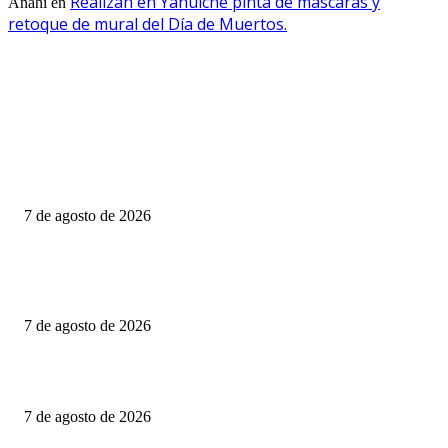
Realizan en Yahuiche pinta de máscaras y
Anahí
en
retoque de mural del Día de Muertos.
EDITOR PICKS
CIENTOS DE FAMILIAS VIVEN JUNTO A UNA CLOACA A CIELO
ABIERTO; COLONOS TK EXIGE ACCIONES INMEDIATAS PARA
PROTEGER LA SALUD PÚBLICA
7 de agosto de 2026
Consolida Luis Alfonso Silva Romo la defensa histórica de los pueblos
indígenas y afromexicanos de Oaxaca
7 de agosto de 2026
Volcadura en Riberas del Río Salado deja un lesionado
7 de agosto de 2026
POPULAR POSTS