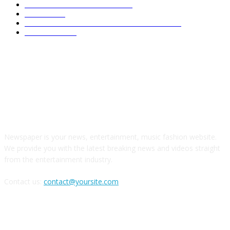
COMENTARIO A TIEMPO
500
LOCAL
459
OPINIÓN DE CIPRIANO MIRAFLORES
445
CULTURA
266
ABOUT US
Newspaper is your news, entertainment, music fashion website.
We provide you with the latest breaking news and videos straight
from the entertainment industry.
Contact us:
contact@yoursite.com
FOLLOW US