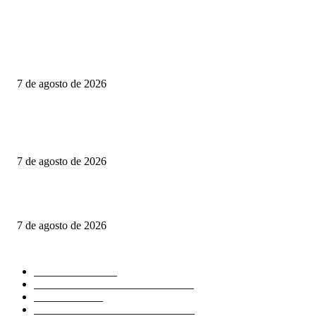
CIENTOS DE FAMILIAS VIVEN JUNTO A UNA CLOACA A CIELO
ABIERTO; COLONOS TK EXIGE ACCIONES INMEDIATAS PARA
PROTEGER LA SALUD PÚBLICA
7 de agosto de 2026
Consolida Luis Alfonso Silva Romo la defensa histórica de los pueblos
indígenas y afromexicanos de Oaxaca
7 de agosto de 2026
Volcadura en Riberas del Río Salado deja un lesionado
7 de agosto de 2026
POPULAR CATEGORY
NACIONAL
2610
SEGURIDAD - POLICIACA
1386
POLITICA
698
CLIMA - MEDIO AMBIENTE
531