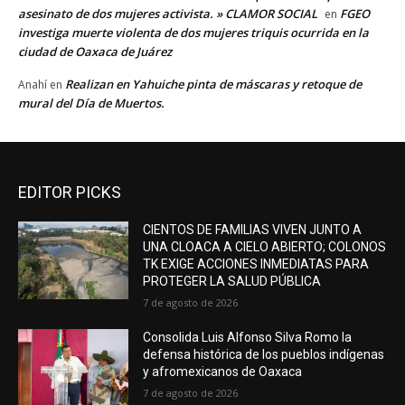
asesinato de dos mujeres activista. » CLAMOR SOCIAL
FGEO
en
investiga muerte violenta de dos mujeres triquis ocurrida en la
ciudad de Oaxaca de Juárez
Realizan en Yahuiche pinta de máscaras y retoque de
Anahí
en
mural del Día de Muertos.
EDITOR PICKS
CIENTOS DE FAMILIAS VIVEN JUNTO A
UNA CLOACA A CIELO ABIERTO; COLONOS
TK EXIGE ACCIONES INMEDIATAS PARA
PROTEGER LA SALUD PÚBLICA
7 de agosto de 2026
Consolida Luis Alfonso Silva Romo la
defensa histórica de los pueblos indígenas
y afromexicanos de Oaxaca
7 de agosto de 2026