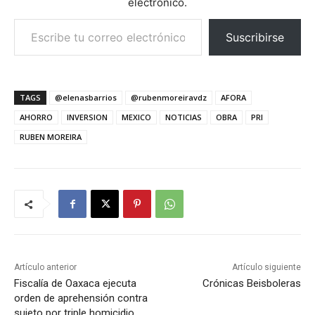
electrónico.
Escribe tu correo electrónico…
Suscribirse
TAGS
@elenasbarrios
@rubenmoreiravdz
AFORA
AHORRO
INVERSION
MEXICO
NOTICIAS
OBRA
PRI
RUBEN MOREIRA
Artículo anterior
Artículo siguiente
Fiscalía de Oaxaca ejecuta
Crónicas Beisboleras
orden de aprehensión contra
sujeto por triple homicidio