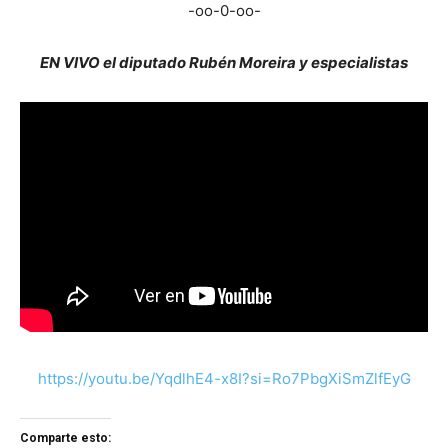
-oo-0-oo-
EN VIVO el diputado Rubén Moreira y especialistas
https://youtu.be/YqdlhE4-x8I?si=Ro7PbgXiSmZlfEyG
Comparte esto: