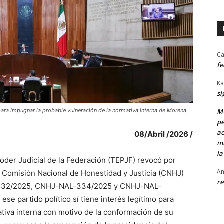
Ca
fe
Ka
si
para impugnar la probable vulneración de la normativa interna de Morena
MU
pe
ac
08/Abril /2026 /
mu
la
Poder Judicial de la Federación (TEPJF) revocó por
An
a Comisión Nacional de Honestidad y Justicia (CNHJ)
re
-332/2025, CNHJ-NAL-334/2025 y CNHJ-NAL-
ese partido político sí tiene interés legítimo para
ativa interna con motivo de la conformación de su