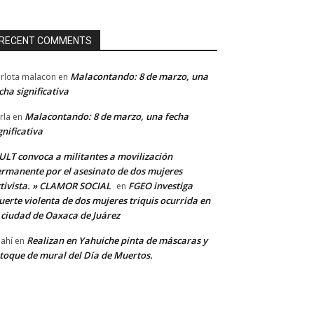
RECENT COMMENTS
Malacontando: 8 de marzo, una
rlota malacon
en
cha significativa
Malacontando: 8 de marzo, una fecha
rla
en
gnificativa
LT convoca a militantes a movilización
rmanente por el asesinato de dos mujeres
tivista. » CLAMOR SOCIAL
FGEO investiga
en
erte violenta de dos mujeres triquis ocurrida en
 ciudad de Oaxaca de Juárez
Realizan en Yahuiche pinta de máscaras y
ahí
en
toque de mural del Día de Muertos.