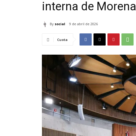
interna de Moren
By
social
9 de abril de 2026
Cuota