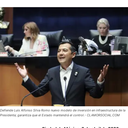
Defiende Luis Alfonso Silva Romo nuevo modelo de inversión en infraestructura de la
Presidenta; garantiza que el Estado mantendrá el control.- CLAMORSOCIAL.COM