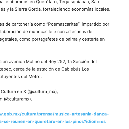
onal elaborados en Querétaro, Tequisquiapan, San
és y la Sierra Gorda, fortaleciendo economías locales.
leres de cartonería como “Poemascaritas”, impartido por
 elaboración de muñecas lele con artesanas de
egetales, como portagafetes de palma y cestería en
a en avenida Molino del Rey 252, 1a Sección del
pec, cerca de la estación de Cablebús Los
tituyentes del Metro.
e Cultura en X (@cultura_mx),
m (@culturamx).
w.gob.mx/cultura/prensa/musica-artesania-danza-
ria-se-reunen-en-queretaro-en-los-pinos?idiom=es