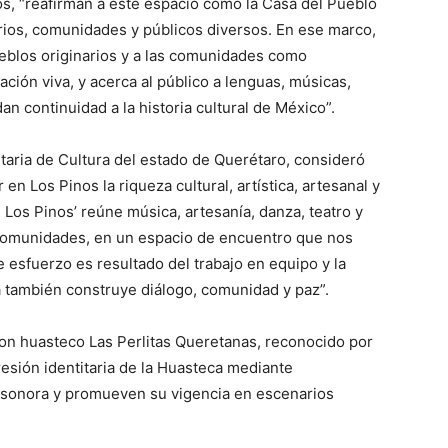
os, “reafirman a este espacio como la Casa del Pueblo
rios, comunidades y públicos diversos. En ese marco,
eblos originarios y a las comunidades como
ión viva, y acerca al público a lenguas, músicas,
an continuidad a la historia cultural de México”.
taria de Cultura del estado de Querétaro, consideró
en Los Pinos la riqueza cultural, artística, artesanal y
Los Pinos’ reúne música, artesanía, danza, teatro y
 comunidades, en un espacio de encuentro que nos
e esfuerzo es resultado del trabajo en equipo y la
a también construye diálogo, comunidad y paz”.
son huasteco Las Perlitas Queretanas, reconocido por
esión identitaria de la Huasteca mediante
n sonora y promueven su vigencia en escenarios