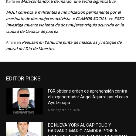
Malacontando: 8 de marzo, una fecha significativa
Karla
en
MULT convoca a militantes a movilización permanente por el
asesinato de dos mujeres activista. » CLAMOR SOCIAL
FGEO
en
investiga muerte violenta de dos mujeres triquis ocurrida en la
ciudad de Oaxaca de Juárez
Realizan en Yahuiche pinta de máscaras y retoque de
Anahí
en
mural del Día de Muertos.
EDITOR PICKS
FGR obtiene orden de aprehensión contra
el exgobernador Ángel Aguirre por el caso
Ayotzinapa
6 de agosto de 2026
DE NUEVA YORK AL CAPITOLIO Y
HARVARD: MARIO ZAMORA PONE A