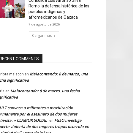
Consolida Luis Alfonso Silva
Romo la defensa histórica de los
pueblos indígenas y
afromexicanos de Oaxaca
7 de agosto de 2026
Cargar más
RECENT COMMENTS
Malacontando: 8 de marzo, una
rlota malacon
en
cha significativa
Malacontando: 8 de marzo, una fecha
rla
en
gnificativa
LT convoca a militantes a movilización
rmanente por el asesinato de dos mujeres
tivista. » CLAMOR SOCIAL
FGEO investiga
en
erte violenta de dos mujeres triquis ocurrida en
 ciudad de Oaxaca de Juárez