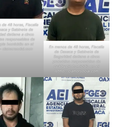
de 48 horas, Fiscalía
xaca y Gabinete de
dad detiene a cinco
les responsables de
ple homicidio en el
En menos de 48 horas, Fiscalía
- clamorsocial.com
de Oaxaca y Gabinete de
Seguridad detiene a cinco
probables responsables de
cuádruple homicidio en el
Istmo.- clamorsocial.com