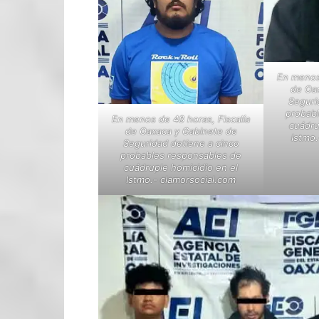
En menos 
de Oa
Seguri
probab
En menos de 48 horas, Fiscalía
cuádru
de Oaxaca y Gabinete de
Istmo.
Seguridad detiene a cinco
probables responsables de
cuádruple homicidio en el
Istmo.- clamorsocial.com