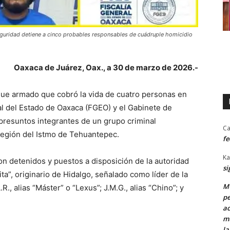
guridad detiene a cinco probables responsables de cuádruple homicidio
Oaxaca de Juárez, Oax., a 30 de marzo de 2026.-
que armado que cobró la vida de cuatro personas en
l del Estado de Oaxaca (FGEO) y el Gabinete de
 presuntos integrantes de un grupo criminal
Ca
 región del Istmo de Tehuantepec.
fe
Ka
on detenidos y puestos a disposición de la autoridad
si
azita”, originario de Hidalgo, señalado como líder de la
MU
.R., alias “Máster” o “Lexus”; J.M.G., alias “Chino”; y
pe
ac
mu
la