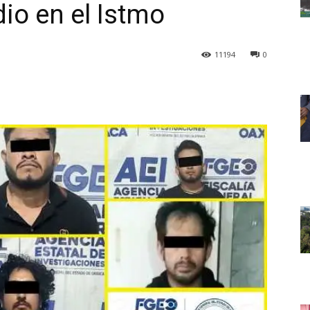
io en el Istmo
11194
0