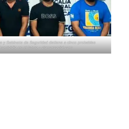
a y Gabinete de Seguridad detiene a cinco probables
omicidio en el Istmo.- clamorsocial.com