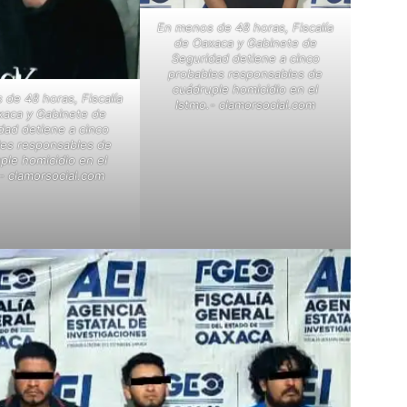
En menos de 48 horas, Fiscalía
de Oaxaca y Gabinete de
Seguridad detiene a cinco
probables responsables de
cuádruple homicidio en el
de 48 horas, Fiscalía
Istmo.- clamorsocial.com
xaca y Gabinete de
dad detiene a cinco
les responsables de
ple homicidio en el
- clamorsocial.com