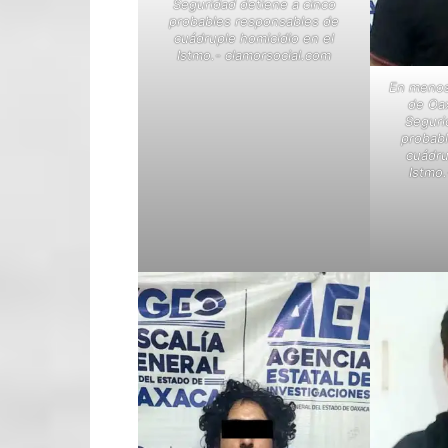
Seguridad detiene a cinco
probables responsables de
cuádruple homicidio en el
Istmo.- clamorsocial.com
En menos 
de Oa
Seguri
probab
cuádru
Istmo.