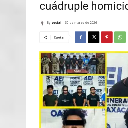
cuádruple homicid
By
social
30 de marzo de 2026
Cuota