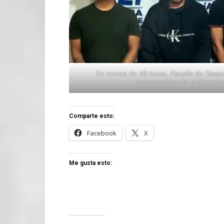
En menos de 48 horas, Fiscalía de Oaxac
responsables de cuádruple h
Comparte esto:
Facebook
X
Me gusta esto: