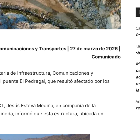
Ca
fe
Ka
Comunicaciones y Transportes | 27 de marzo de 2026 |
si
Comunicado
MU
pe
taría de Infraestructura, Comunicaciones y
ac
 puente El Pedregal, que resultó afectado por los
mu
la
An
 SICT, Jesús Esteva Medina, en compañía de la
re
neda, informó que esta estructura, ubicada en