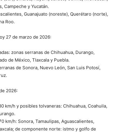
as, Campeche y Yucatán.
alientes, Guanajuato (noreste), Querétaro (norte),
na Roo.
hoy 27 de marzo de 2026:
adas: zonas serranas de Chihuahua, Durango,
tado de México, Tlaxcala y Puebla.
erranas de Sonora, Nuevo León, San Luis Potosí,
ruz.
 de 2026:
80 km/h y posibles tolvaneras: Chihuahua, Coahuila,
Durango.
70 km/h: Sonora, Tamaulipas, Aguascalientes,
laxcala; de componente norte: istmo y golfo de