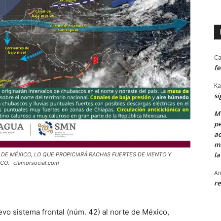
Ca
fe
Ka
si
MU
pe
ac
mu
la
 DE MÉXICO, LO QUE PROPICIARÁ RACHAS FUERTES DE VIENTO Y
O.- clamorsocial.com
An
re
evo sistema frontal (núm. 42) al norte de México,