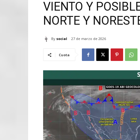
VIENTO Y POSIBL
NORTE Y NOREST
By
social
27 de marzo de 2026
Cuota