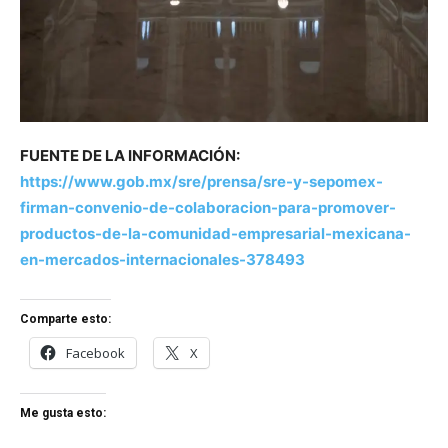
FUENTE DE LA INFORMACIÓN:
https://www.gob.mx/sre/prensa/sre-y-sepomex-
firman-convenio-de-colaboracion-para-promover-
productos-de-la-comunidad-empresarial-mexicana-
en-mercados-internacionales-378493
Comparte esto:
Facebook
X
Me gusta esto: