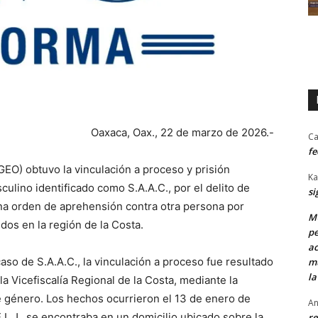
Oaxaca, Oax., 22 de marzo de 2026.-
Ca
fe
GEO) obtuvo la vinculación a proceso y prisión
Ka
ulino identificado como S.A.A.C., por el delito de
si
una orden de aprehensión contra otra persona por
MU
idos en la región de la Costa.
pe
ac
aso de S.A.A.C., la vinculación a proceso fue resultado
mu
la
 la Vicefiscalía Regional de la Costa, mediante la
e género. Los hechos ocurrieron el 13 de enero de
An
.L.J., se encontraba en un domicilio ubicado sobre la
re