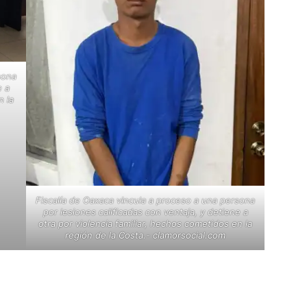
sona
e a
n la
Fiscalía de Oaxaca vincula a proceso a una persona
por lesiones calificadas con ventaja, y detiene a
otra por violencia familiar, hechos cometidos en la
región de la Costa.- clamorsocial.com