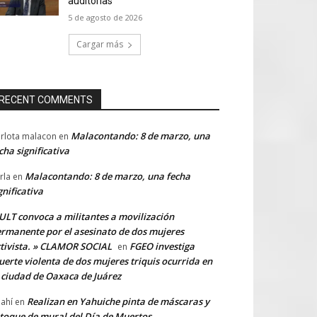
auditorías
5 de agosto de 2026
Cargar más
RECENT COMMENTS
Malacontando: 8 de marzo, una
rlota malacon
en
cha significativa
Malacontando: 8 de marzo, una fecha
rla
en
gnificativa
LT convoca a militantes a movilización
rmanente por el asesinato de dos mujeres
tivista. » CLAMOR SOCIAL
FGEO investiga
en
erte violenta de dos mujeres triquis ocurrida en
 ciudad de Oaxaca de Juárez
Realizan en Yahuiche pinta de máscaras y
ahí
en
toque de mural del Día de Muertos.