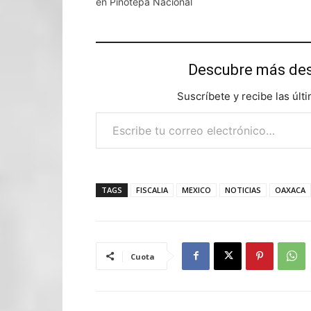
en Pinotepa Nacional
Descubre más d
Suscríbete y recibe las últ
Escribe tu correo electrónico…
TAGS
FISCALIA
MEXICO
NOTICIAS
OAXACA
Cuota