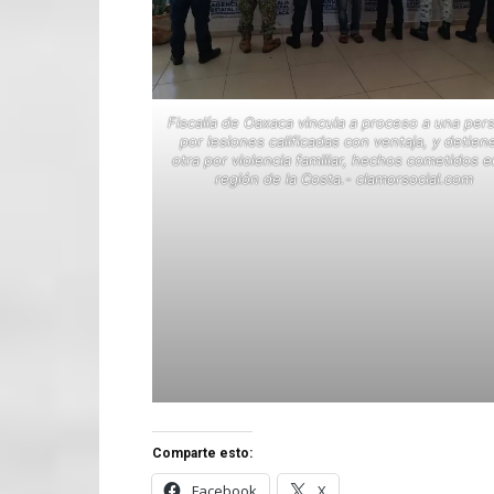
Fiscalía de Oaxaca vincula a proceso a una per
por lesiones calificadas con ventaja, y detien
otra por violencia familiar, hechos cometidos e
región de la Costa.- clamorsocial.com
Comparte esto:
Facebook
X