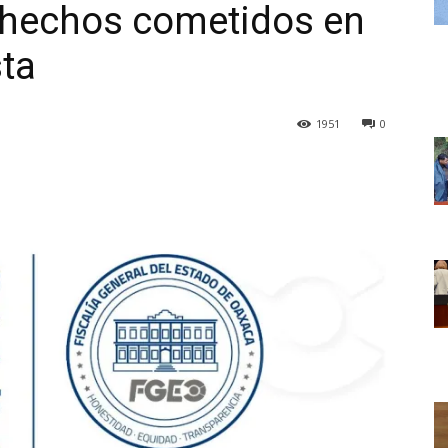
r, hechos cometidos en
sta
1951
0