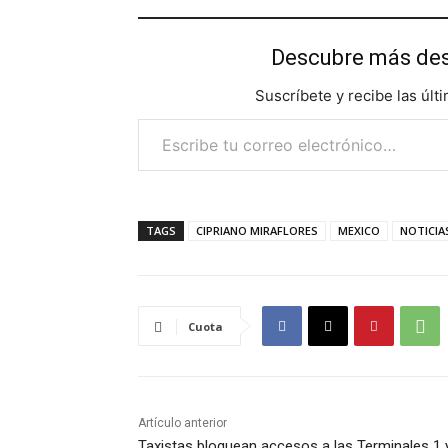
Descubre más d
Suscríbete y recibe las últ
Escribe tu correo electrónico…
TAGS
CIPRIANO MIRAFLORES
MEXICO
NOTICIA
Cuota
Artículo anterior
Taxistas bloquean accesos a las Terminales 1 