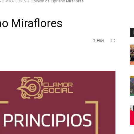
ANO MIRAFLORES
Opinión de Cipriano Miraflores
no Miraflores
3984
0