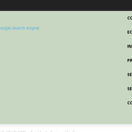
C
E
I
P
S
SE
C