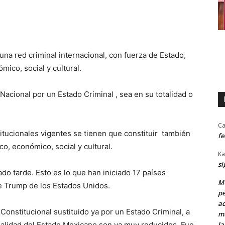
na red criminal internacional, con fuerza de Estado,
ómico, social y cultural.
 Nacional por un Estado Criminal , sea en su totalidad o
Ca
itucionales vigentes se tienen que constituir también
fe
ico, económico, social y cultural.
Ka
si
do tarde. Esto es lo que han iniciado 17 países
MU
 de Trump de los Estados Unidos.
pe
ac
onstitucional sustituido ya por un Estado Criminal, a
mu
la
egalidad del Estado Mexicano son ya muy reducidos. Fue