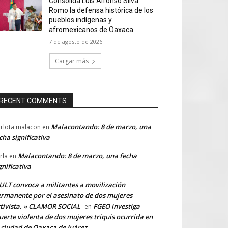
Consolida Luis Alfonso Silva
Romo la defensa histórica de los
pueblos indígenas y
afromexicanos de Oaxaca
7 de agosto de 2026
Cargar más
RECENT COMMENTS
Malacontando: 8 de marzo, una
rlota malacon
en
cha significativa
Malacontando: 8 de marzo, una fecha
rla
en
gnificativa
LT convoca a militantes a movilización
rmanente por el asesinato de dos mujeres
tivista. » CLAMOR SOCIAL
FGEO investiga
en
erte violenta de dos mujeres triquis ocurrida en
 ciudad de Oaxaca de Juárez