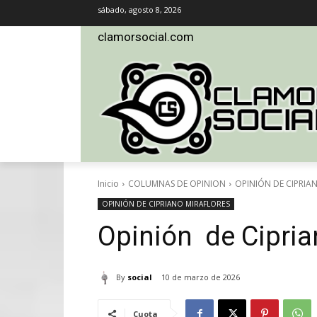
sábado, agosto 8, 2026
clamorsocial.com
Inicio
COLUMNAS DE OPINION
OPINIÓN DE CIPRIA
OPINIÓN DE CIPRIANO MIRAFLORES
Opinión de Cipria
By
social
10 de marzo de 2026
Cuota