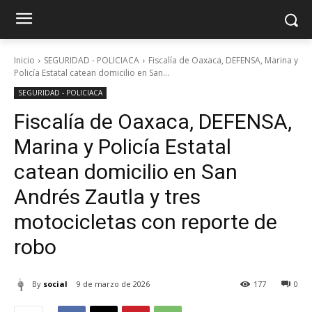
Inicio
SEGURIDAD - POLICIACA
Fiscalía de Oaxaca, DEFENSA, Marina y
Policía Estatal catean domicilio en San...
SEGURIDAD - POLICIACA
Fiscalía de Oaxaca, DEFENSA,
Marina y Policía Estatal
catean domicilio en San
Andrés Zautla y tres
motocicletas con reporte de
robo
By
social
9 de marzo de 2026
177
0