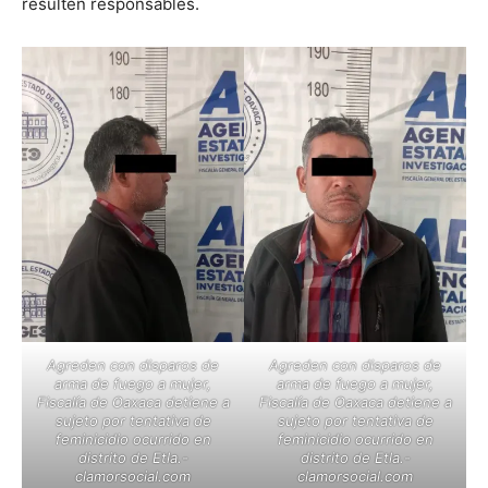
resulten responsables.
Agreden con disparos de
Agreden con disparos de
arma de fuego a mujer,
arma de fuego a mujer,
Fiscalía de Oaxaca detiene a
Fiscalía de Oaxaca detiene a
sujeto por tentativa de
sujeto por tentativa de
feminicidio ocurrido en
feminicidio ocurrido en
distrito de Etla.-
distrito de Etla.-
clamorsocial.com
clamorsocial.com