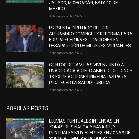
JALISCO, MICHOACÁN, ESTADO DE
MÉXICO,...
8 de agosto de 2026
PRESENTA DIPUTADO DEL PRI
ALEJANDRO DOMÍNGUEZ REFORMA PARA
FORTALECER INVESTIGACIONES EN
DESAPARICIÓN DE MUJERES MIGRANTES
7 de agosto de 2026
CIENTOS DE FAMILIAS VIVEN JUNTO A
UNA CLOACA A CIELO ABIERTO; COLONOS
TK EXIGE ACCIONES INMEDIATAS PARA
PROTEGER LA SALUD PÚBLICA
7 de agosto de 2026
POPULAR POSTS
LLUVIAS PUNTUALES INTENSAS EN
ZONAS DE SINALOA Y NAYARIT; Y
PUNTUALES MUY FUERTES EN ZONAS DE
SONORA, CHIHUAHUA, DURANGO,