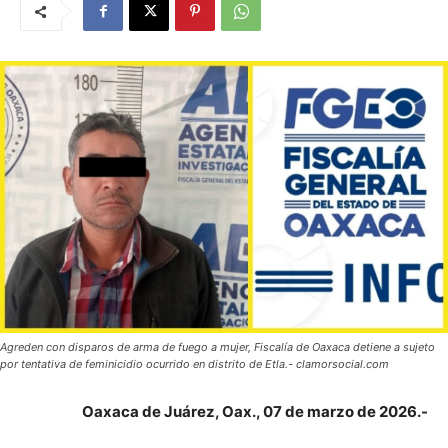
Agreden con disparos de arma de fuego a mujer, Fiscalía de Oaxaca detiene a sujeto
por tentativa de feminicidio ocurrido en distrito de Etla.- clamorsocial.com
Oaxaca de Juárez, Oax., 07 de marzo de 2026.-