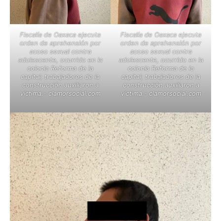
Fiscalía de Oaxaca ejecuta
Fiscalía de Oaxaca ejecuta
orden de aprehensión por
orden de aprehensión por
acoso sexual contra
acoso sexual contra
adolescente, ocurrido en la
adolescente, ocurrido en la
colonia Reforma de la
colonia Reforma de la
capital; trabajadores de la
capital; trabajadores de la
construcción auxiliaron a
construcción auxiliaron a
víctima.- clamorsocial.com
víctima.- clamorsocial.com