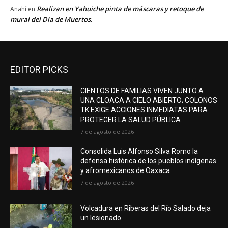
Realizan en Yahuiche pinta de máscaras y retoque de
Anahí
en
mural del Día de Muertos.
EDITOR PICKS
CIENTOS DE FAMILIAS VIVEN JUNTO A
UNA CLOACA A CIELO ABIERTO; COLONOS
TK EXIGE ACCIONES INMEDIATAS PARA
PROTEGER LA SALUD PÚBLICA
7 de agosto de 2026
Consolida Luis Alfonso Silva Romo la
defensa histórica de los pueblos indígenas
y afromexicanos de Oaxaca
7 de agosto de 2026
Volcadura en Riberas del Río Salado deja
un lesionado