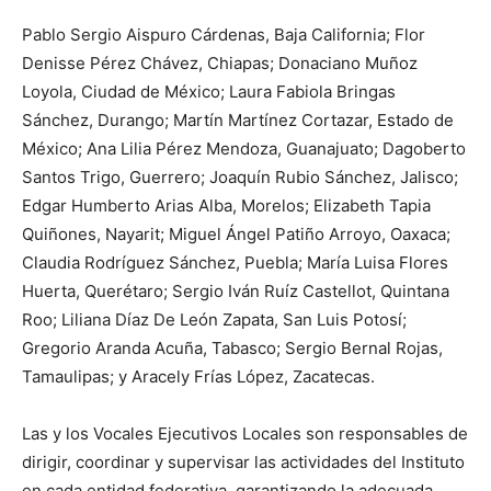
Pablo Sergio Aispuro Cárdenas, Baja California; Flor
Denisse Pérez Chávez, Chiapas; Donaciano Muñoz
Loyola, Ciudad de México; Laura Fabiola Bringas
Sánchez, Durango; Martín Martínez Cortazar, Estado de
México; Ana Lilia Pérez Mendoza, Guanajuato; Dagoberto
Santos Trigo, Guerrero; Joaquín Rubio Sánchez, Jalisco;
Edgar Humberto Arias Alba, Morelos; Elizabeth Tapia
Quiñones, Nayarit; Miguel Ángel Patiño Arroyo, Oaxaca;
Claudia Rodríguez Sánchez, Puebla; María Luisa Flores
Huerta, Querétaro; Sergio Iván Ruíz Castellot, Quintana
Roo; Liliana Díaz De León Zapata, San Luis Potosí;
Gregorio Aranda Acuña, Tabasco; Sergio Bernal Rojas,
Tamaulipas; y Aracely Frías López, Zacatecas.
Las y los Vocales Ejecutivos Locales son responsables de
dirigir, coordinar y supervisar las actividades del Instituto
en cada entidad federativa, garantizando la adecuada