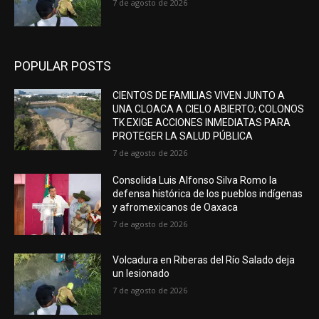
7 de agosto de 2026
POPULAR POSTS
CIENTOS DE FAMILIAS VIVEN JUNTO A
UNA CLOACA A CIELO ABIERTO; COLONOS
TK EXIGE ACCIONES INMEDIATAS PARA
PROTEGER LA SALUD PÚBLICA
7 de agosto de 2026
Consolida Luis Alfonso Silva Romo la
defensa histórica de los pueblos indígenas
y afromexicanos de Oaxaca
7 de agosto de 2026
Volcadura en Riberas del Río Salado deja
un lesionado
7 de agosto de 2026