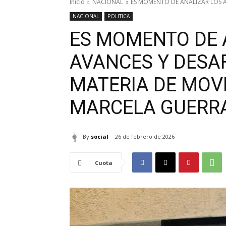
Inicio
NACIONAL
ES MOMENTO DE ANALIZAR LOS AV
NACIONAL
POLITICA
ES MOMENTO DE 
AVANCES Y DESAF
MATERIA DE MOV
MARCELA GUERR
By
social
26 de febrero de 2026
Cuota