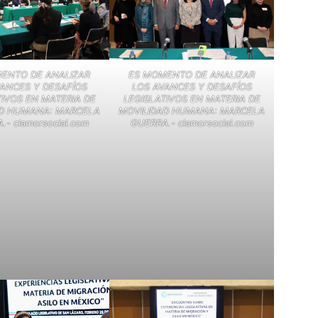
ENTO DE ANALIZAR
ES MOMENTO DE ANALIZAR
ANCES Y DESAFÍOS
LOS AVANCES Y DESAFÍOS
TIVOS EN MATERIA DE
LEGISLATIVOS EN MATERIA DE
AD HUMANA: MARCELA
MOVILIDAD HUMANA: MARCELA
- clamorsocial.com
GUERRA.- clamorsocial.com