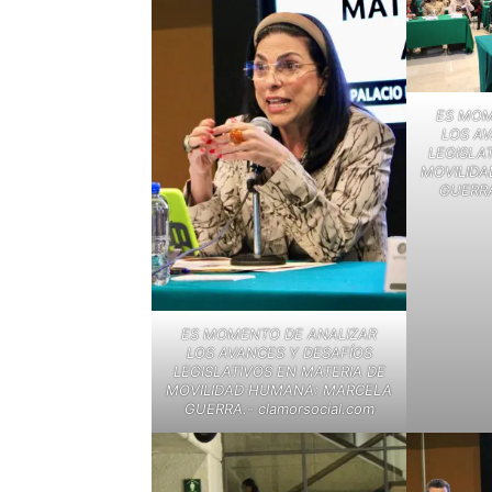
ES MOM
LOS AV
LEGISLA
MOVILID
GUERRA.
ES MOMENTO DE ANALIZAR
LOS AVANCES Y DESAFÍOS
LEGISLATIVOS EN MATERIA DE
MOVILIDAD HUMANA: MARCELA
GUERRA.- clamorsocial.com