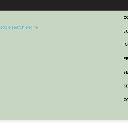
C
E
I
P
S
SE
C