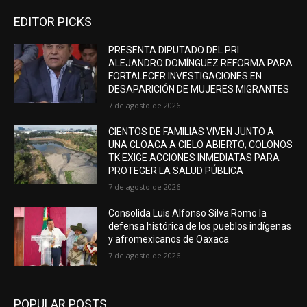
EDITOR PICKS
PRESENTA DIPUTADO DEL PRI
ALEJANDRO DOMÍNGUEZ REFORMA PARA
FORTALECER INVESTIGACIONES EN
DESAPARICIÓN DE MUJERES MIGRANTES
7 de agosto de 2026
CIENTOS DE FAMILIAS VIVEN JUNTO A
UNA CLOACA A CIELO ABIERTO; COLONOS
TK EXIGE ACCIONES INMEDIATAS PARA
PROTEGER LA SALUD PÚBLICA
7 de agosto de 2026
Consolida Luis Alfonso Silva Romo la
defensa histórica de los pueblos indígenas
y afromexicanos de Oaxaca
7 de agosto de 2026
POPULAR POSTS